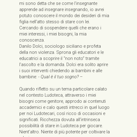
mi sono detta che se come l’insegnante
apprende ad insegnare insegnando, io avrei
potuto conoscere il mondo dei desideri di mia
figlia nell’atto stesso di stare con lei.
Cercando di sospendere quelli che erano i
miei interessi, i miei bisogni, la mia
conoscenza.
Danilo Dolci, sociologo siciliano e profeta
della non violenza. Sprona gli educatori e le
educatrici a scoprire il “non noto” tramite
l’ascolto e la domanda. Dolci era solito aprire
i suoi interventi chiedendo ai bambini e alle
bambine: -
Qual è il tuo sogno?
–
Quando rifletto su un tema particolare calato
nel contesto Ludoteca, attraverso i miei
bisogni come genitore, approdo ai contenuti
accademici e calo questi intrecci in quel luogo
per noi Ludotecari, così ricco di occasioni e
significati. Ricchezza dovuta all’intrinseca
possibilità di stare in Ludoteca per giocare.
Nient’altro. Niente di più potente per coltivare la