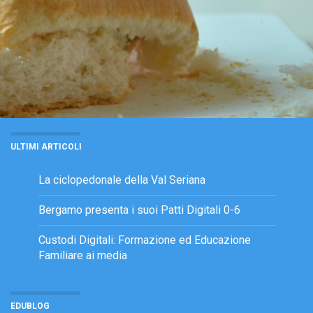
ULTIMI ARTICOLI
La ciclopedonale della Val Seriana
Bergamo presenta i suoi Patti Digitali 0-6
Custodi Digitali: Formazione ed Educazione
Familiare ai media
EDUBLOG