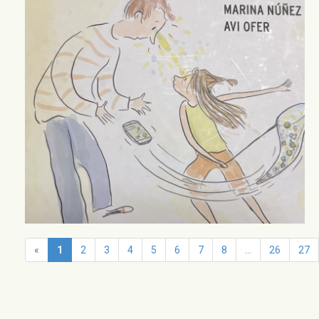
«
1
2
3
4
5
6
7
8
...
26
27