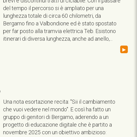
brevi e discontinui tratti di ciclabile. Con il passare
del tempo il percorso si è ampliato per una
lunghezza totale di circa 60 chilometri, da
Bergamo fino a Valbondione ed è stato spostato
per far posto alla tramvia elettrica Teb. Esistono
itinerari di diversa lunghezza, anche ad anello,...
▸
6
Una nota esortazione recita: "Sii il cambiamento
che vuoi vedere nel mondo". E così ha fatto un
gruppo di genitori di Bergamo, aderendo a un
progetto di educazione digitale che è partito a
novembre 2025 con un obiettivo ambizioso: