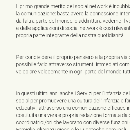
Il primo grande merito dei social network è indubbi
la comunicazione: basta avere la connessione Inter
dall’altra parte del mondo, o addirittura vederne il vol
e delle applicazioni di social network è così rilev
propria parte integrante della nostra quotidianità.
Per condividere il proprio pensiero e la propria vi
possibile farlo attraverso strumenti immediati com
veicolare velocemente in ogni parte del mondo tutte
In questi ultimi anni anche i Servizi per l’Infanzia d
social per promuovere una cultura dell’infanzia e far
educativi, attraverso una comunicazione efficace in 
costituita una vera e propria redazione formata da op
coordinatrici/ori che lavorano con diverse funzioni d
Famiglia, gli Spazi gioco e le Ludoteche comunali.