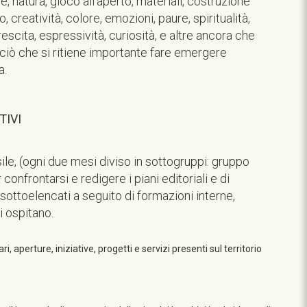
e, natura, gioco all’aperto, materiali, costruzione
o, creatività, colore, emozioni, paure, spiritualità,
crescita, espressività, curiosità, e altre ancora che
ciò che si ritiene importante fare emergere
a.
TIVI
le, (ogni due mesi diviso in sottogruppi: gruppo
confrontarsi e redigere i piani editoriali e di
 sottoelencati a seguito di formazioni interne,
li ospitano.
, aperture, iniziative, progetti e servizi presenti sul territorio