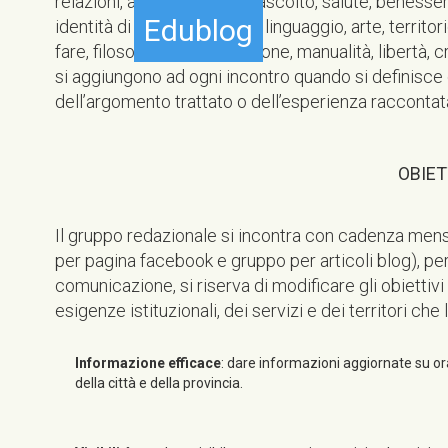
relazioni, autonomia, cure, ascolto, salute, benesser
Edublog
identità di genere, rispetto, linguaggio, arte, territori
fare, filosofia, sperimentazione, manualità, libertà, 
si aggiungono ad ogni incontro quando si definisce 
dell’argomento trattato o dell’esperienza raccontat
OBIET
Il gruppo redazionale si incontra con cadenza mensi
per pagina facebook e gruppo per articoli blog), per 
comunicazione, si riserva di modificare gli obiettivi
esigenze istituzionali, dei servizi e dei territori che 
Informazione efficace
: dare informazioni aggiornate su orari
della città e della provincia.