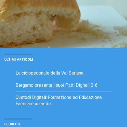
ULTIMI ARTICOLI
La ciclopedonale della Val Seriana
Bergamo presenta i suoi Patti Digitali 0-6
Custodi Digitali: Formazione ed Educazione
Familiare ai media
EDUBLOG