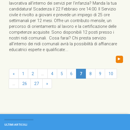
lavorativa all'interno dei servizi per l'infanzia? Manda la tua
candidatura! Scadenza il 22 Febbraio ore 14:00. Il Servizio
civile è rivolto a giovani e prevede un impiego di 25 ore
settimanali per 12 mesi. Offre un contributo mensile, un
percorso di orientamento al lavoro e la certificazione delle
competenze acquisite. Sono disponibili 12 posti presso i
nostri nidi comunali. Cosa farai? Chi presta servizio
all’interno dei nidi comunali avrà la possibilità di affiancare
educatrici esperte e qualificate:...
▸
«
1
2
...
4
5
6
7
8
9
10
...
26
27
»
ULTIMI ARTICOLI