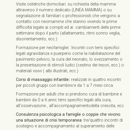
Visite ostetriche domiciliari: su richiesta della mamma
attraverso il numero dedicato (LINEA MAMMA) o su
segnalazione di familiari o professionisti che vengono a
contatto con neomamme che stanno vivendo le prime
difficoltà legate ai compiti ed ai cambiamenti delle prime
settimane dopo il parto (allattamento, ritmi sonno veglia,
disorientamento, ecc.)
Formazione per neofamiglie
:
Incontri con temi specifici
legati agravidanza e puerperio come la riabiliatazione del
pavimento pelvico, la cura del neonato, lo svezzamento o
la presentazione di stimoli ludici (cestino dei tesori, ecc.) o
materiali visivi ( albi illustrati, ecc.)
Corsi di massaggio infantile
:
realizzati in quattro incontri
per piccoli gruppi con bambini/e da 1 a 7 mesi circa.
Formazione per adulti che si prendono cura di bambine e
bambini da 0 a 6 anni
:
temi specifici legati alla cura,
all'osservazione , all'accompagnamentodella crescita, ecc.
Consulenza psicologica a famiglie o coppie che vivono
una situazione di crisi temporanea
: tre/quattro incontri di
sostegno e accompagnamento al superamento delle