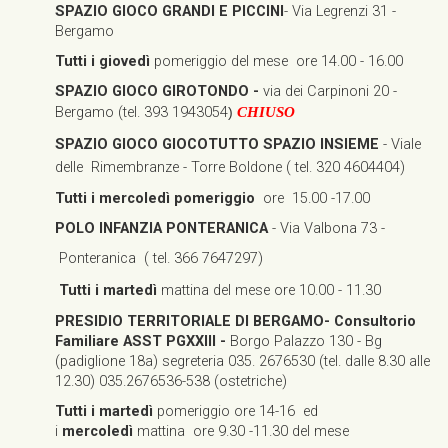
SPAZIO GIOCO GRANDI E PICCINI
- Via Legrenzi 31 -
Bergamo
Tutti i giovedì
pomeriggio del mese ore 14.00 - 16.00
SPAZIO GIOCO GIROTONDO -
via dei Carpinoni 20 -
Bergamo (tel. 393 1943054
)
CHIUSO
SPAZIO GIOCO GIOCOTUTTO SPAZIO INSIEME
- Viale
delle Rimembranze - Torre Boldone (
tel. 320 4604404)
Tutti i mercoledì pomeriggio
ore
15.00 -17.00
POLO INFANZIA PONTERANICA
- Via Valbona 73 -
Ponteranica ( tel. 366 7647297)
Tutti i martedì
mattina del mese ore 10.00 - 11.30
PRESIDIO TERRITORIALE DI BERGAMO- Consultorio
Familiare ASST PGXXIII -
Borgo Palazzo 130 - Bg
(padiglione 18a) segreteria 035. 2676530 (tel. dalle 8.30 alle
12.30) 035.2676536-538 (ostetriche)
Tutti i martedì
pomeriggio ore 14-16 ed
i
mercoledì
mattina ore 9.30 -11.30 del mese