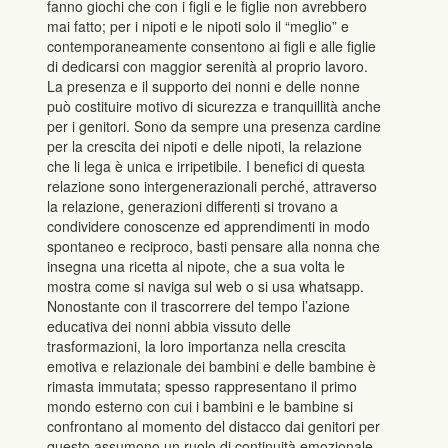
fanno giochi che con i figli e le figlie non avrebbero
mai fatto; per i nipoti e le nipoti solo il “meglio” e
contemporaneamente consentono ai figli e alle figlie
di dedicarsi con maggior serenità al proprio lavoro.
La presenza e il supporto dei nonni e delle nonne
può costituire motivo di sicurezza e tranquillità anche
per i genitori. Sono da sempre una presenza cardine
per la crescita dei nipoti e delle nipoti, la relazione
che li lega è unica e irripetibile. I benefici di questa
relazione sono intergenerazionali perché, attraverso
la relazione, generazioni differenti si trovano a
condividere conoscenze ed apprendimenti in modo
spontaneo e reciproco, basti pensare alla nonna che
insegna una ricetta al nipote, che a sua volta le
mostra come si naviga sul web o si usa whatsapp.
Nonostante con il trascorrere del tempo l’azione
educativa dei nonni abbia vissuto delle
trasformazioni, la loro importanza nella crescita
emotiva e relazionale dei bambini e delle bambine è
rimasta immutata; spesso rappresentano il primo
mondo esterno con cui i bambini e le bambine si
confrontano al momento del distacco dai genitori per
questo assumono un ruolo di continuità emozionale,