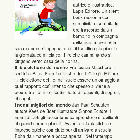
autrice e illustratrice,
Lapis Editore. Un silent
book racconta con
semplicità e serenità le
ore trascorse da un
bambino in compagnia
della nonna mentre la
sua mamma è impegnata con il fratellino più piccolo;
la giornata comincia con i tre che camminando si
dirigono verso casa della nonna.
Il biciclettone del nonno
Francesca Mascheroni
scrittrice Paola Formica illustratrice Il Ciliegio Editore.
“Il biciclettone del nonno” vuole essere un omaggio a
quel rapporto così intenso che spesso si viene a
creare tra nonni e nipotini, fatto di racconti, di segreti,
di sogni.
I nonni migliori del mondo
Jan Paul Schuuten
autore Kees de Boer illustratore Sinnos Editore. I
nonni di Dirk gli raccontano sempre storie strabilianti
di quando erano piccoli. Avventure fantastiche e
imprese epiche compiute pur di arrivare a scuola.
Roba da rimanere a bocca aperta. Nel frattempo