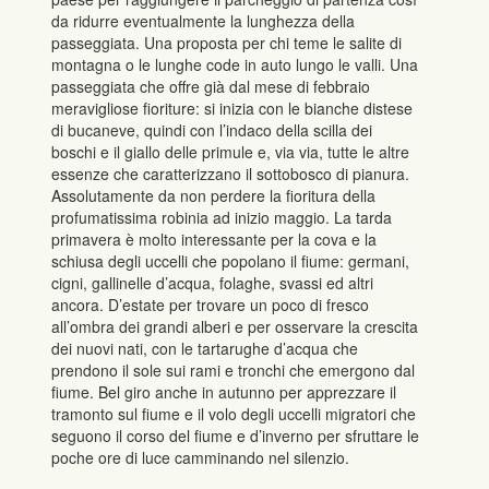
da ridurre eventualmente la lunghezza della
passeggiata. Una proposta per chi teme le salite di
montagna o le lunghe code in auto lungo le valli. Una
passeggiata che offre già dal mese di febbraio
meravigliose fioriture: si inizia con le bianche distese
di bucaneve, quindi con l’indaco della scilla dei
boschi e il giallo delle primule e, via via, tutte le altre
essenze che caratterizzano il sottobosco di pianura.
Assolutamente da non perdere la fioritura della
profumatissima robinia ad inizio maggio. La tarda
primavera è molto interessante per la cova e la
schiusa degli uccelli che popolano il fiume: germani,
cigni, gallinelle d’acqua, folaghe, svassi ed altri
ancora. D’estate per trovare un poco di fresco
all’ombra dei grandi alberi e per osservare la crescita
dei nuovi nati, con le tartarughe d’acqua che
prendono il sole sui rami e tronchi che emergono dal
fiume. Bel giro anche in autunno per apprezzare il
tramonto sul fiume e il volo degli uccelli migratori che
seguono il corso del fiume e d’inverno per sfruttare le
poche ore di luce camminando nel silenzio.