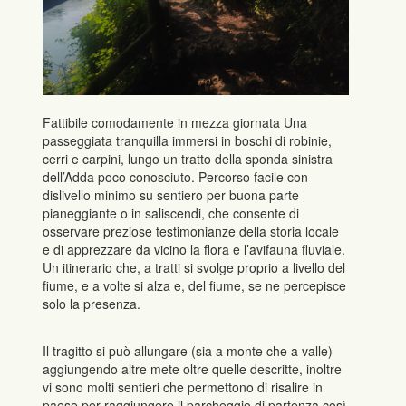
Fattibile comodamente in mezza giornata Una
passeggiata tranquilla immersi in boschi di robinie,
cerri e carpini, lungo un tratto della sponda sinistra
dell’Adda poco conosciuto. Percorso facile con
dislivello minimo su sentiero per buona parte
pianeggiante o in saliscendi, che consente di
osservare preziose testimonianze della storia locale
e di apprezzare da vicino la flora e l’avifauna fluviale.
Un itinerario che, a tratti si svolge proprio a livello del
fiume, e a volte si alza e, del fiume, se ne percepisce
solo la presenza.
Il tragitto si può allungare (sia a monte che a valle)
aggiungendo altre mete oltre quelle descritte, inoltre
vi sono molti sentieri che permettono di risalire in
paese per raggiungere il parcheggio di partenza così