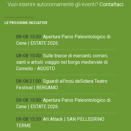
Vuoi inserire autonomamente gli eventi?
Contattaci
LE PROSSIME INIZIATIVE
08-08 15:00:
Apertura Parco Paleontologico di
Cene | ESTATE 2026
08-08 15:00:
Sulle tracce di mercanti, corrieri,
santi e artisti: viaggio nel borgo medievale di
Cornello - AGOSTO
08-08 21:00:
Sguardi all'insù deSidera Teatro
Festival | BERGAMO
09-08 15:00:
Apertura Parco Paleontologico di
Cene | ESTATE 2026
09-08 15:30:
Art Attack | SAN PELLEGRINO
TERME