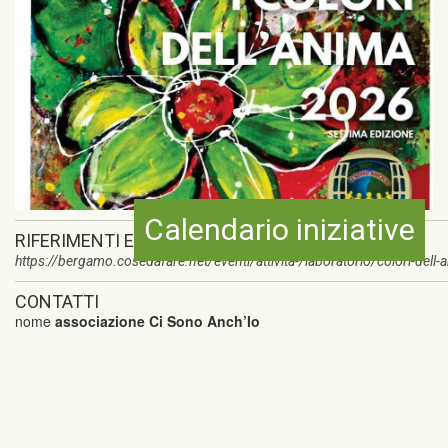
Calendario iniziative
RIFERIMENTI ESTERNI
https://bergamo.cosedafare.net/eventi/attivita-/laboratorio/colori-del
CONTATTI
nome
associazione Ci Sono Anch’Io