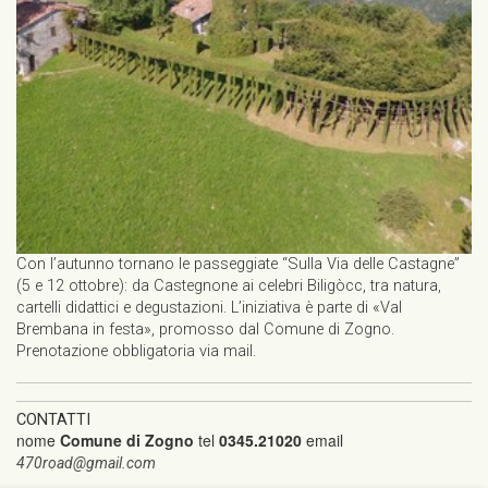
Con l’autunno tornano le passeggiate “Sulla Via delle Castagne”
(5 e 12 ottobre): da Castegnone ai celebri Biligòcc, tra natura,
cartelli didattici e degustazioni. L’iniziativa è parte di «Val
Brembana in festa», promosso dal Comune di Zogno.
Prenotazione obbligatoria via mail.
CONTATTI
nome
Comune di Zogno
tel
0345.21020
email
470road@gmail.com