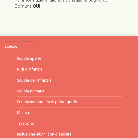
Per informazioni ulteriori consulta la pagina del
Comune
QUI.
SCUOLA
Scuole aperte
Nidi d'infanzia
Scuola dell'infanzia
Scuola primaria
Scuola secondaria di primo grado
Mensa
Trasporto
Inclusione alunni con disabilità