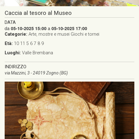
Caccia al tesoro al Museo
DATA
da
05-10-2025 15:00
a
05-10-2025 17:00
Categorie:
Arte, mostre e musei
Giochi e tornei
Età:
10
11
5
6
7
8
9
Luoghi:
Valle Brembana
INDIRIZZO
via Mazzini, 3 - 24019 Zogno (BG)