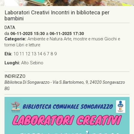
Laboratori Creativi Incontri in biblioteca per
bambini
DATA
da
06-11-2025 15:30
a
06-11-2025 17:30
Categorie:
Ambiente e Natura
Arte, mostre e musei
Giochi e
tornei
Libri e letture
Età:
10
11
12
13
14
6
7
8
9
Luoghi:
Alto Sebino
INDIRIZZO
Biblioteca Di Songavazzo - Via S.Bartolomeo, 9, 24020 Songavazzo
BG