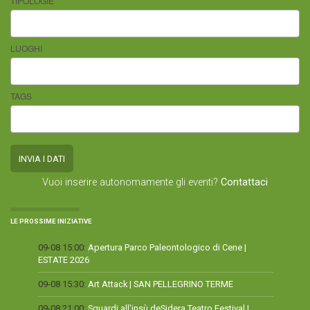
TIPOLOGIE
LUOGHI
TAGS
Vuoi inserire autonomamente gli eventi?
Contattaci
LE PROSSIME INIZIATIVE
09-08 15:00:
Apertura Parco Paleontologico di Cene |
ESTATE 2026
09-08 15:30:
Art Attack | SAN PELLEGRINO TERME
09-08 21:00:
Sguardi all'insù deSidera Teatro Festival |