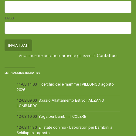
TAGS
Vuoi inserire autonomamente gli eventi?
Contattaci
LE PROSSIME INIZIATIVE
11-08 14:00:
Il cerchio delle mamme | VILLONGO agosto
2026
12-08 09:00:
Spazio Allattamento Estivo | ALZANO
LOMBARDO
12-08 10:00:
Yoga per bambini | COLERE
12-08 14:30:
E...state con noi - Laboratori per bambini a
Schilaprio - agosto