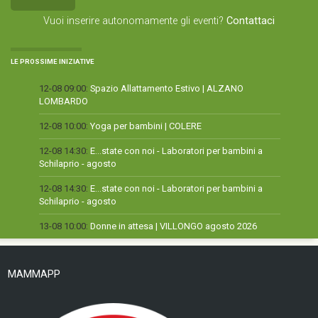
Vuoi inserire autonomamente gli eventi?
Contattaci
LE PROSSIME INIZIATIVE
12-08 09:00:
Spazio Allattamento Estivo | ALZANO
LOMBARDO
12-08 10:00:
Yoga per bambini | COLERE
12-08 14:30:
E...state con noi - Laboratori per bambini a
Schilaprio - agosto
12-08 14:30:
E...state con noi - Laboratori per bambini a
Schilaprio - agosto
13-08 10:00:
Donne in attesa | VILLONGO agosto 2026
MAMMAPP