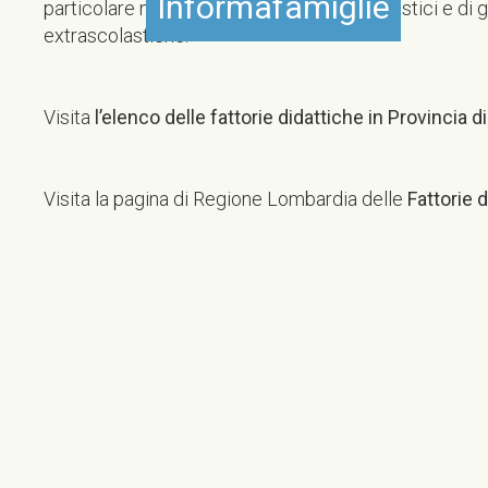
Informafamiglie
particolare nell’accoglienza di gruppi scolastici e di g
extrascolastiche.
Visita
l’elenco delle fattorie didattiche in Provincia 
Visita la pagina di Regione Lombardia delle
Fattorie 