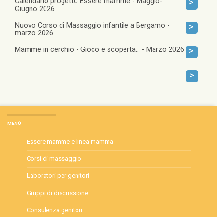
Calendario progetto Essere mamme - Maggio-
>
Giugno 2026
Nuovo Corso di Massaggio infantile a Bergamo -
>
marzo 2026
Mamme in cerchio - Gioco e scoperta... - Marzo 2026
>
>
MENÙ
Essere mamme e linea mamma
Corsi di massaggio
Laboratori per genitori
Gruppi di discussione
Consulenza genitori