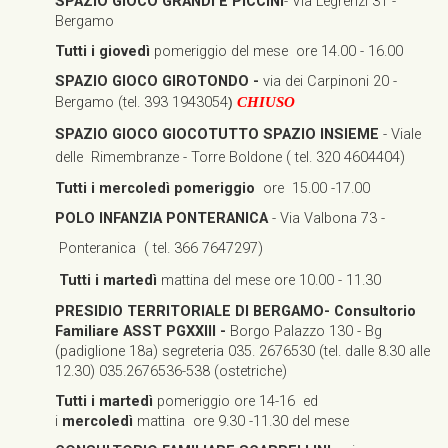
SPAZIO GIOCO GRANDI E PICCINI
- Via Legrenzi 31 -
Bergamo
Tutti i giovedì
pomeriggio del mese ore 14.00 - 16.00
SPAZIO GIOCO GIROTONDO -
via dei Carpinoni 20 -
Bergamo (tel. 393 1943054
)
CHIUSO
SPAZIO GIOCO GIOCOTUTTO SPAZIO INSIEME
- Viale
delle Rimembranze - Torre Boldone (
tel. 320 4604404)
Tutti i mercoledì pomeriggio
ore
15.00 -17.00
POLO INFANZIA PONTERANICA
- Via Valbona 73 -
Ponteranica ( tel. 366 7647297)
Tutti i martedì
mattina del mese ore 10.00 - 11.30
PRESIDIO TERRITORIALE DI BERGAMO- Consultorio
Familiare ASST PGXXIII -
Borgo Palazzo 130 - Bg
(padiglione 18a) segreteria 035. 2676530 (tel. dalle 8.30 alle
12.30) 035.2676536-538 (ostetriche)
Tutti i martedì
pomeriggio ore 14-16 ed
i
mercoledì
mattina ore 9.30 -11.30 del mese