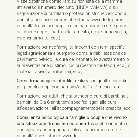
Visite ostetriche domiciliari: su richiesta della mamma
attraverso il numero dedicato (LINEA MAMMA) o su
segnalazione di familiari o professionisti che vengono a
contatto con neomamme che stanno vivendo le prime
difficoltà legate ai compiti ed ai cambiamenti delle prime
settimane dopo il parto (allattamento, ritmi sonno veglia,
disorientamento, ecc.)
Formazione per neofamiglie
:
Incontri con temi specifici
legati agravidanza e puerperio come la riabiliatazione del
pavimento pelvico, la cura del neonato, lo svezzamento o
la presentazione di stimoli ludici (cestino dei tesori, ecc.) o
materiali visivi ( albi illustrati, ecc.)
Corsi di massaggio infantile
:
realizzati in quattro incontri
per piccoli gruppi con bambini/e da 1 a 7 mesi circa.
Formazione per adulti che si prendono cura di bambine e
bambini da 0 a 6 anni
:
temi specifici legati alla cura,
all'osservazione , all'accompagnamentodella crescita, ecc.
Consulenza psicologica a famiglie o coppie che vivono
una situazione di crisi temporanea
: tre/quattro incontri di
sostegno e accompagnamento al superamento delle
difficoltà che si stanno vivendo.