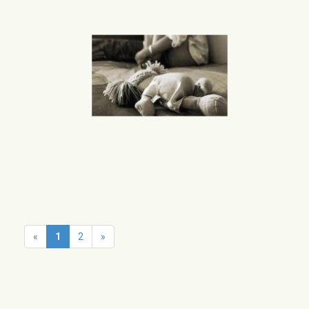
«
1
2
»