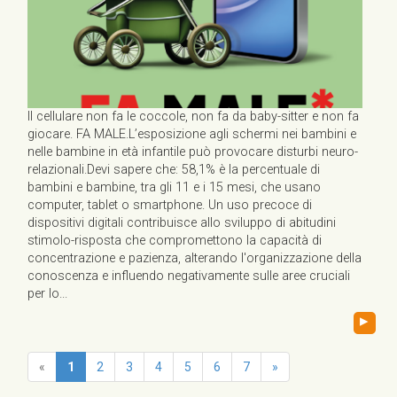
Il cellulare non fa le coccole, non fa da baby-sitter e non fa
giocare. FA MALE.L’esposizione agli schermi nei bambini e
nelle bambine in età infantile può provocare disturbi neuro-
relazionali.Devi sapere che: 58,1% è la percentuale di
bambini e bambine, tra gli 11 e i 15 mesi, che usano
computer, tablet o smartphone. Un uso precoce di
dispositivi digitali contribuisce allo sviluppo di abitudini
stimolo-risposta che compromettono la capacità di
concentrazione e pazienza, alterando l'organizzazione della
conoscenza e influendo negativamente sulle aree cruciali
per lo...
▸
«
1
2
3
4
5
6
7
»