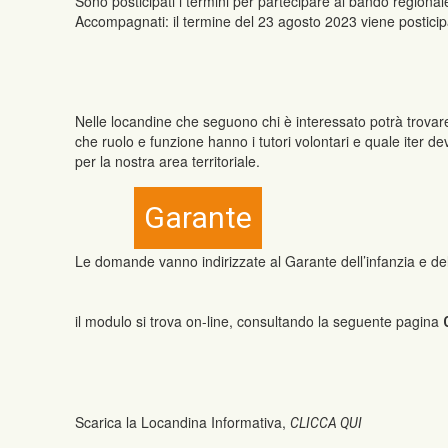
Sono posticipati i termini per partecipare al bando regionale
Accompagnati: il termine del 23 agosto 2023 viene postici
Nelle locandine che seguono chi è interessato potrà trovare
che ruolo e funzione hanno i tutori volontari e quale iter devo
per la nostra area territoriale.
Garante
Le domande vanno indirizzate al Garante dell’infanzia e de
il modulo si trova on-line, consultando la seguente pagina
Scarica la Locandina Informativa,
CLICCA QUI