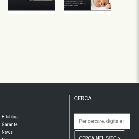
CERCA
Edublog
Garante
News
CERCA NEL SITO >