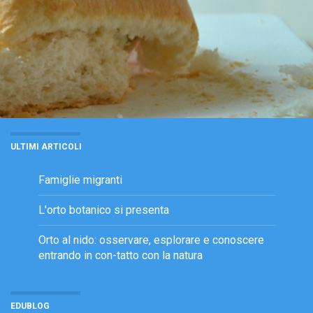
ULTIMI ARTICOLI
Famiglie migranti
L'orto botanico si presenta
Orto al nido: osservare, esplorare e conoscere
entrando in con-tatto con la natura
EDUBLOG