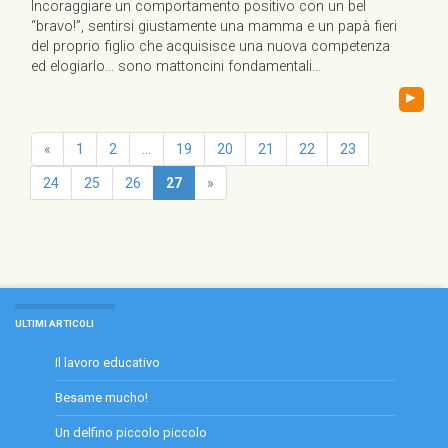
Incoraggiare un comportamento positivo con un bel
“bravo!”, sentirsi giustamente una mamma e un papà fieri
del proprio figlio che acquisisce una nuova competenza
ed elogiarlo… sono mattoncini fondamentali...
▸
«
1
2
...
19
20
21
22
23
24
25
26
27
»
ULTIMI ARTICOLI
Il lavoro educativo
Besame mucho!
Un delfino piccolo piccolo