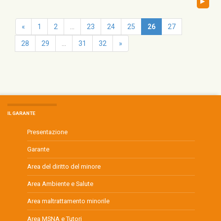
▸
«
1
2
...
23
24
25
26
27
28
29
...
31
32
»
IL GARANTE
Presentazione
Garante
Area del diritto del minore
Area Ambiente e Salute
Area maltrattamento minorile
Area MSNA e Tutori