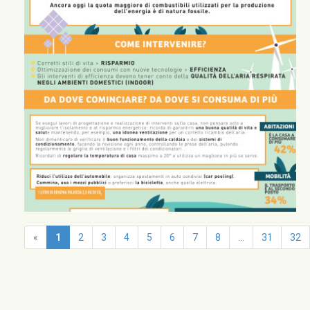
«
1
2
3
4
5
6
7
8
...
31
32