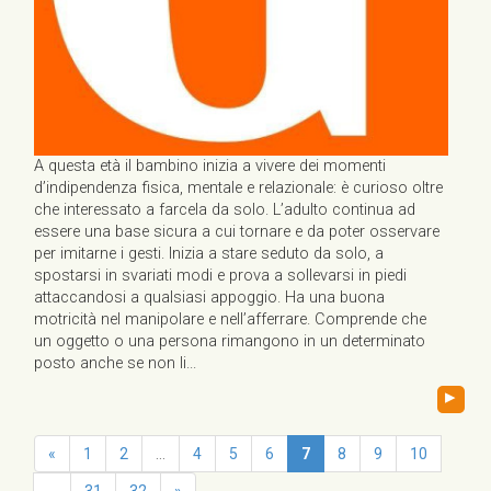
A questa età il bambino inizia a vivere dei momenti
d’indipendenza fisica, mentale e relazionale: è curioso oltre
che interessato a farcela da solo. L’adulto continua ad
essere una base sicura a cui tornare e da poter osservare
per imitarne i gesti. Inizia a stare seduto da solo, a
spostarsi in svariati modi e prova a sollevarsi in piedi
attaccandosi a qualsiasi appoggio. Ha una buona
motricità nel manipolare e nell’afferrare. Comprende che
un oggetto o una persona rimangono in un determinato
posto anche se non li...
▸
«
1
2
...
4
5
6
7
8
9
10
...
31
32
»