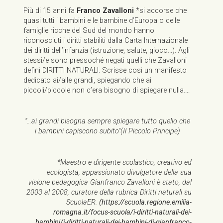
Più di 15 anni fa
Franco Zavalloni
*si accorse che
quasi tutti i bambini e le bambine d’Europa o delle
famiglie ricche del Sud del mondo hanno
riconosciuti i diritti stabiliti dalla Carta Internazionale
dei diritti dell’infanzia (istruzione, salute, gioco…). Agli
stessi/e sono pressoché negati quelli che Zavalloni
definì DIRITTI NATURALI. Scrisse così un manifesto
dedicato ai/alle grandi, spiegando che ai
piccoli/piccole non c’era bisogno di spiegare nulla….
“…ai grandi bisogna sempre spiegare tutto quello che
i bambini capiscono subito"(Il Piccolo Principe)
*Maestro e dirigente scolastico, creativo ed
ecologista, appassionato divulgatore della sua
visione pedagogica Gianfranco Zavalloni è stato, dal
2003 al 2008, curatore della rubrica Diritti naturali su
ScuolaER.
(https://scuola.regione.emilia-
romagna.it/focus-scuola/i-diritti-naturali-dei-
bambini/i-diritti-naturali-dei-bambini-di-gianfranco-