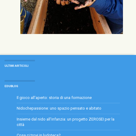
ULTIMI ARTICOLI
EDUBLOG
Il gioco all'aperto: storia di una formazione
Nidochepassione: uno spazio pensato e abitato
Insieme dal nido all'infanzia: un progetto ZEROSEI per la
città
Cosa ci trovi in ludoteca?