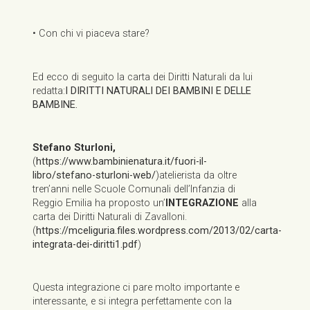
• Con chi vi piaceva stare?
Ed ecco di seguito la carta dei Diritti Naturali da lui
redatta:
I DIRITTI NATURALI DEI BAMBINI E DELLE
BAMBINE.
Stefano Sturloni,
(
https://www.bambinienatura.it/fuori-il-
libro/stefano-sturloni-web/
)atelierista da oltre
tren’anni nelle Scuole Comunali dell’Infanzia di
Reggio Emilia ha proposto un’
INTEGRAZIONE
alla
carta dei Diritti Naturali di Zavalloni.
(
https://mceliguria.files.wordpress.com/2013/02/carta-
integrata-dei-diritti1.pdf
)
Questa integrazione ci pare molto importante e
interessante, e si integra perfettamente con la