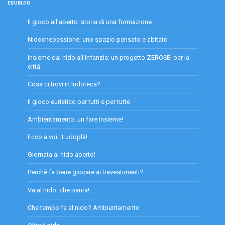
EDUBLOG
Il gioco all'aperto: storia di una formazione
Nidochepassione: uno spazio pensato e abitato
Insieme dal nido all'infanzia: un progetto ZEROSEI per la
città
Cosa ci trovi in ludoteca?
Il gioco euristico per tutti e per tutte
Ambientamento..un fare insieme!
Ecco a voi...Ludoplà!
Giornata al nido aperto!
Perchè fa bene giocare ai travestimenti?
Va al nido: che paura!
Che tempo fa al nido? Ambientamento